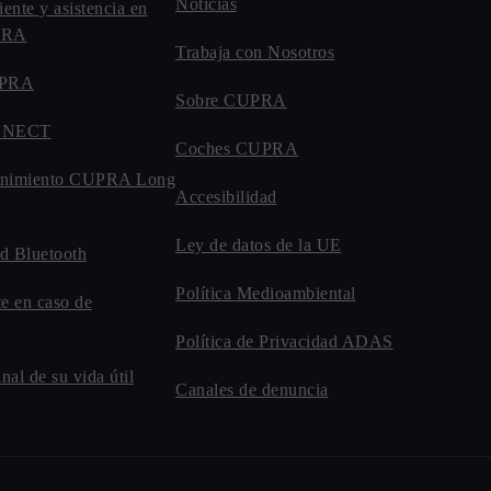
Noticias
iente y asistencia en
UPRA
Trabaja con Nosotros
UPRA
Sobre CUPRA
NNECT
Coches CUPRA
enimiento CUPRA Long
Accesibilidad
Ley de datos de la UE
d Bluetooth
Política Medioambiental
te en caso de
Política de Privacidad ADAS
inal de su vida útil
Canales de denuncia