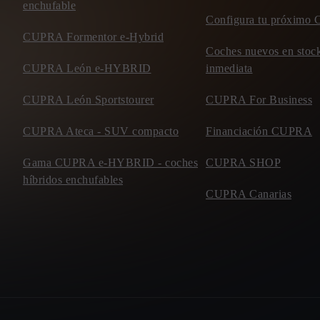
enchufable
Configura tu próxim
CUPRA Formentor e-Hybrid
Coches nuevos en stock
CUPRA León e-HYBRID
inmediata
CUPRA León Sportstourer
CUPRA For Business
CUPRA Ateca - SUV compacto
Financiación CUPRA
Gama CUPRA e-HYBRID - coches
CUPRA SHOP
híbridos enchufables
CUPRA Canarias