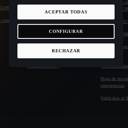
Calculadora ahorro coche eléctrico
Atención al cl
o CUPRA
carretera C
ACEPTAR TODAS
Calculadora de autonomía y consumo
 con entrega
coche eléctrico
Manuales C
CONFIGURAR
Calculadora tiempos de carga de
CUPRA CO
eléctricos
Plan de mant
RECHAZAR
Incentivos y beneficios
Drive
Programa Auto+
Compatibilida
Hoja de resca
emergencias
Vehículos al f