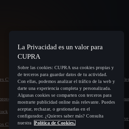
La Privacidad es un valor para
Spain
Español
CUPRA
Sobre las cookies: CUPRA usa cookies propias y
de terceros para guardar datos de tu actividad.
leres CUPRA
Planifica tu ruta - Estaciones de
Pide cita talle
Con ellas, podemos analizar el tráfico de la web y
recarga eléctrica
CUPRA
darte una experiencia completa y personalizada.
Algunas cookies se comparten con terceros para
proved
Tarifas de carga para coches híbridos
Calcula el ma
mostrarte publicidad online más relevante. Puedes
enchufables y eléctricos
CUPRA
aceptar, rechazar, o gestionarlas en el
tock
configurador. ¿Quieres saber más? Consulta
Carga tu CUPRA en casa
Ofertas Posve
nuestra
Política de Cookies.
evos CUPRA