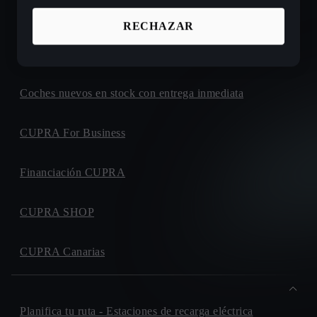
Ofertas de coches nuevos CUPRA
RECHAZAR
Configura tu próximo CUPRA
Coches nuevos en stock con entrega inmediata
CUPRA For Business
Financiación CUPRA
CUPRA SHOP
CUPRA Canarias
Planifica tu ruta - Estaciones de recarga eléctrica