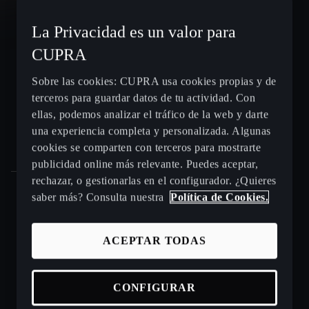
CUPRA León e-HYBRID
La Privacidad es un valor para
CUPRA
CUPRA León Sportstourer
Sobre las cookies: CUPRA usa cookies propias y de
terceros para guardar datos de tu actividad. Con
CUPRA Ateca - SUV compacto
ellas, podemos analizar el tráfico de la web y darte
una experiencia completa y personalizada. Algunas
Gama CUPRA e-HYBRID - coches híbridos enchufables
cookies se comparten con terceros para mostrarte
publicidad online más relevante. Puedes aceptar,
rechazar, o gestionarlas en el configurador. ¿Quieres
saber más? Consulta nuestra
Política de Cookies.
Puntos de venta y talleres CUPRA cerca de ti
ACEPTAR TODAS
Beneficios CUPRA Approved
Coches de ocasión en stock
CONFIGURAR