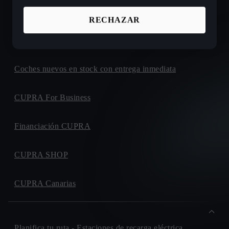
Ofertas de coches nuevos CUPRA
RECHAZAR
Configura tu próximo CUPRA
Coches nuevos en stock con entrega inmediata
CUPRA For Business
Financiación CUPRA
CUPRA SHOP
CUPRA Canarias
Planifica tu ruta - Estaciones de recarga eléctrica