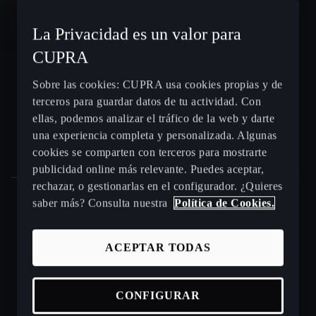
CUPRA León e-HYBRID
La Privacidad es un valor para
CUPRA
CUPRA León Sportstourer
Sobre las cookies: CUPRA usa cookies propias y de
terceros para guardar datos de tu actividad. Con
CUPRA Ateca - SUV compacto
ellas, podemos analizar el tráfico de la web y darte
una experiencia completa y personalizada. Algunas
Gama CUPRA e-HYBRID - coches híbridos enchufables
cookies se comparten con terceros para mostrarte
publicidad online más relevante. Puedes aceptar,
rechazar, o gestionarlas en el configurador. ¿Quieres
saber más? Consulta nuestra
Política de Cookies.
Puntos de venta y talleres CUPRA cerca de ti
ACEPTAR TODAS
Beneficios CUPRA Approved
Coches de ocasión en stock
CONFIGURAR