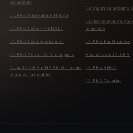
enchufable
Configura tu próxim
CUPRA Formentor e-Hybrid
Coches nuevos en stock
CUPRA León e-HYBRID
inmediata
CUPRA León Sportstourer
CUPRA For Business
CUPRA Ateca - SUV compacto
Financiación CUPRA
Gama CUPRA e-HYBRID - coches
CUPRA SHOP
híbridos enchufables
CUPRA Canarias