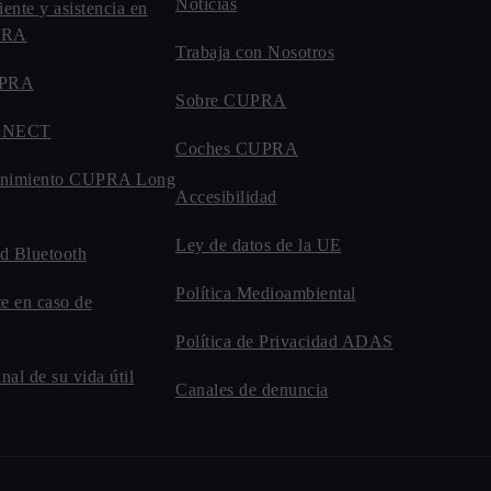
Noticias
iente y asistencia en
UPRA
Trabaja con Nosotros
UPRA
Sobre CUPRA
NNECT
Coches CUPRA
enimiento CUPRA Long
Accesibilidad
Ley de datos de la UE
d Bluetooth
Política Medioambiental
te en caso de
Política de Privacidad ADAS
inal de su vida útil
Canales de denuncia