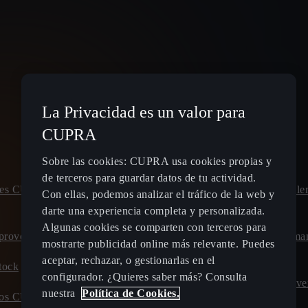
La Privacidad es un valor para
Spain
Español
CUPRA
Sobre las cookies: CUPRA usa cookies propias y
de terceros para guardar datos de tu actividad.
leres CUPRA
Planifica tu ruta - Estaciones de
Pide cita talle
Con ellas, podemos analizar el tráfico de la web y
recarga eléctrica
CUPRA
darte una experiencia completa y personalizada.
Algunas cookies se comparten con terceros para
proved
Tarifas de carga para coches híbridos
Calcula el ma
mostrarte publicidad online más relevante. Puedes
enchufables y eléctricos
CUPRA
aceptar, rechazar, o gestionarlas en el
tock
configurador. ¿Quieres saber más? Consulta
Carga tu CUPRA en casa
Ofertas Posve
nuestra
Política de Cookies.
evos CUPRA