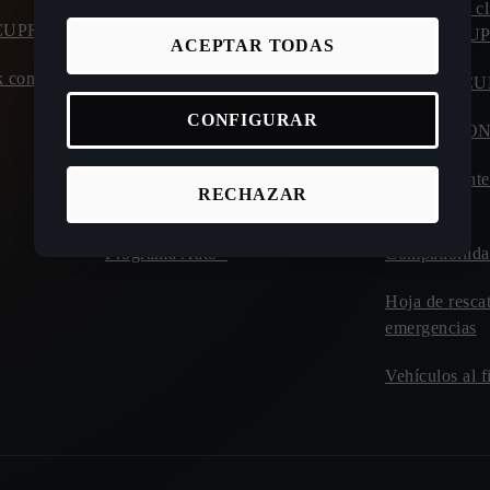
Calculadora ahorro coche eléctrico
Atención al cl
o CUPRA
carretera C
ACEPTAR TODAS
Calculadora de autonomía y consumo
 con entrega
coche eléctrico
Manuales C
CONFIGURAR
Calculadora tiempos de carga de
CUPRA CO
eléctricos
Plan de mant
RECHAZAR
Incentivos y beneficios
Drive
Programa Auto+
Compatibilida
Hoja de resca
emergencias
Vehículos al f