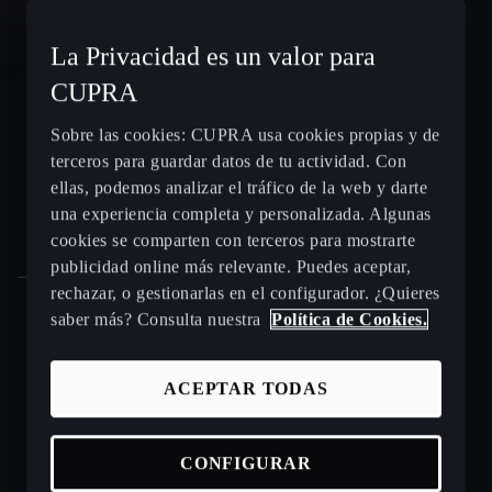
CUPRA León e-HYBRID
La Privacidad es un valor para
CUPRA
CUPRA León Sportstourer
Sobre las cookies: CUPRA usa cookies propias y de
terceros para guardar datos de tu actividad. Con
CUPRA Ateca - SUV compacto
ellas, podemos analizar el tráfico de la web y darte
una experiencia completa y personalizada. Algunas
Gama CUPRA e-HYBRID - coches híbridos enchufables
cookies se comparten con terceros para mostrarte
publicidad online más relevante. Puedes aceptar,
rechazar, o gestionarlas en el configurador. ¿Quieres
saber más? Consulta nuestra
Política de Cookies.
Puntos de venta y talleres CUPRA cerca de ti
ACEPTAR TODAS
Beneficios CUPRA Approved
Coches de ocasión en stock
CONFIGURAR