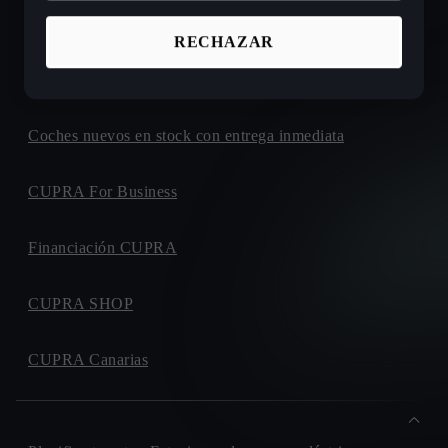
Ofertas de coches nuevos CUPRA
RECHAZAR
Configura tu próximo CUPRA
Coches nuevos en stock con entrega inmediata
CUPRA For Business
Financiación CUPRA
CUPRA SHOP
CUPRA Canarias