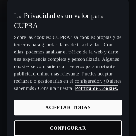
CUPRA León e-HYBRID
La Privacidad es un valor para
CUPRA
CUPRA León Sportstourer
Sobre las cookies: CUPRA usa cookies propias y de
terceros para guardar datos de tu actividad. Con
CUPRA Ateca - SUV compacto
ellas, podemos analizar el tráfico de la web y darte
una experiencia completa y personalizada. Algunas
Gama CUPRA e-HYBRID - coches híbridos enchufables
cookies se comparten con terceros para mostrarte
publicidad online más relevante. Puedes aceptar,
rechazar, o gestionarlas en el configurador. ¿Quieres
saber más? Consulta nuestra
Política de Cookies.
Puntos de venta y talleres CUPRA cerca de ti
ACEPTAR TODAS
Beneficios CUPRA Approved
Coches de ocasión en stock
CONFIGURAR