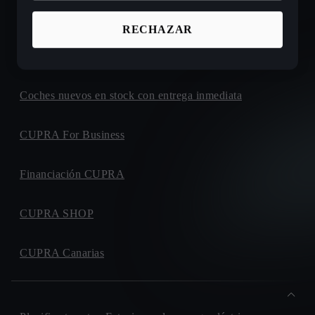
Ofertas de coches nuevos CUPRA
RECHAZAR
Configura tu próximo CUPRA
Coches nuevos en stock con entrega inmediata
CUPRA For Business
Financiación CUPRA
CUPRA SHOP
CUPRA Canarias