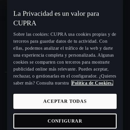
CUPRA León e-HYBRID
La Privacidad es un valor para
CUPRA
CUPRA León Sportstourer
Sobre las cookies: CUPRA usa cookies propias y de
terceros para guardar datos de tu actividad. Con
CUPRA Ateca - SUV compacto
ellas, podemos analizar el tráfico de la web y darte
una experiencia completa y personalizada. Algunas
Gama CUPRA e-HYBRID - coches híbridos enchufables
cookies se comparten con terceros para mostrarte
publicidad online más relevante. Puedes aceptar,
rechazar, o gestionarlas en el configurador. ¿Quieres
saber más? Consulta nuestra
Política de Cookies.
Puntos de venta y talleres CUPRA cerca de ti
ACEPTAR TODAS
Beneficios CUPRA Approved
Coches de ocasión en stock
CONFIGURAR