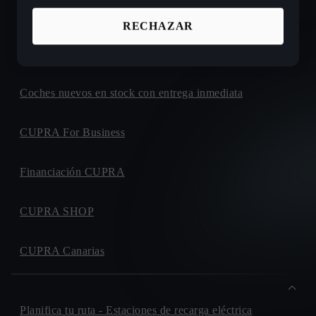
Ofertas de coches nuevos CUPRA
RECHAZAR
Configura tu próximo CUPRA
Coches nuevos en stock con entrega inmediata
CUPRA For Business
Financiación CUPRA
CUPRA SHOP
CUPRA Canarias
Planifica tu ruta - Estaciones de recarga eléctrica