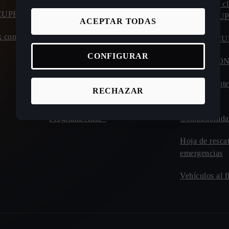
Calculadora ahorro coche eléctrico
Atención al cl
o CUPRA
carretera C
ACEPTAR TODAS
Calculadora de autonomía y consumo
 con entrega
coche eléctrico
Manuales C
CONFIGURAR
Calculadora tiempos de carga de
CUPRA CO
eléctricos
Plan de mant
RECHAZAR
Incentivos y beneficios
Drive
Programa Auto+
Compatibilida
Hoja de resca
emergencias
Vehículos al f