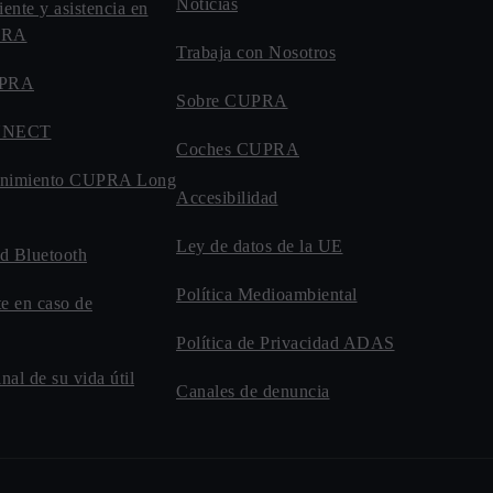
Noticias
iente y asistencia en
UPRA
Trabaja con Nosotros
UPRA
Sobre CUPRA
NNECT
Coches CUPRA
enimiento CUPRA Long
Accesibilidad
Ley de datos de la UE
d Bluetooth
Política Medioambiental
te en caso de
Política de Privacidad ADAS
inal de su vida útil
Canales de denuncia