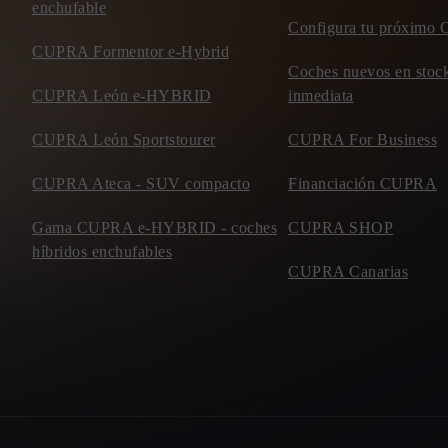
enchufable
Configura tu próxim
CUPRA Formentor e-Hybrid
Coches nuevos en stock
CUPRA León e-HYBRID
inmediata
CUPRA León Sportstourer
CUPRA For Business
CUPRA Ateca - SUV compacto
Financiación CUPRA
Gama CUPRA e-HYBRID - coches
CUPRA SHOP
híbridos enchufables
CUPRA Canarias