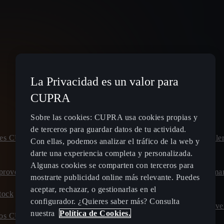
La Privacidad es un valor para
Spain
Español
CUPRA
Sobre las cookies: CUPRA usa cookies propias y
de terceros para guardar datos de tu actividad.
leres CUPRA
Planifica tu ruta - Estaciones de
Pide cita talle
Con ellas, podemos analizar el tráfico de la web y
recarga eléctrica
CUPRA
darte una experiencia completa y personalizada.
Algunas cookies se comparten con terceros para
proved
Tarifas de carga para coches híbridos
Calcula el ma
mostrarte publicidad online más relevante. Puedes
enchufables y eléctricos
CUPRA
aceptar, rechazar, o gestionarlas en el
tock
configurador. ¿Quieres saber más? Consulta
Carga tu CUPRA en casa
Ofertas Posve
nuestra
Política de Cookies.
evos CUPRA