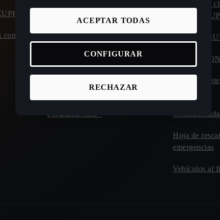
Calculadora ahorro coche eléctrico
Atención al cl
o CUPRA
carretera C
ACEPTAR TODAS
Calculadora de autonomía y consumo
 con entrega
coche eléctrico
Manuales C
CONFIGURAR
Calculadora tiempos de carga de
CUPRA CO
eléctricos
Plan de mant
RECHAZAR
Incentivos y beneficios
Drive
Programa Auto+
Compatibilida
Hoja de resca
emergencias
Vehículos al f