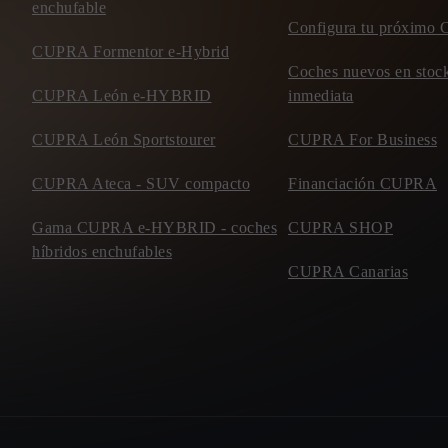
enchufable
Configura tu próxim
CUPRA Formentor e-Hybrid
Coches nuevos en stock
CUPRA León e-HYBRID
inmediata
CUPRA León Sportstourer
CUPRA For Business
CUPRA Ateca - SUV compacto
Financiación CUPRA
Gama CUPRA e-HYBRID - coches
CUPRA SHOP
híbridos enchufables
CUPRA Canarias