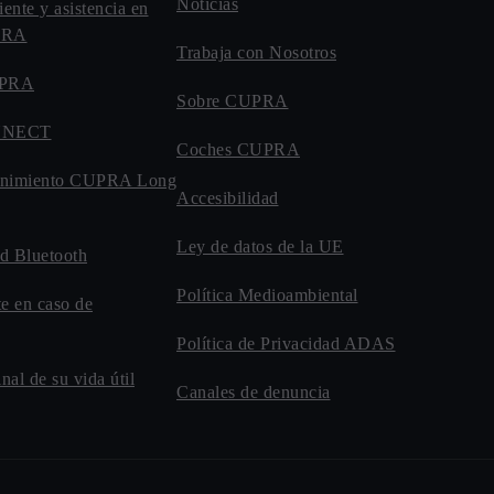
Noticias
iente y asistencia en
UPRA
Trabaja con Nosotros
UPRA
Sobre CUPRA
NNECT
Coches CUPRA
enimiento CUPRA Long
Accesibilidad
Ley de datos de la UE
d Bluetooth
Política Medioambiental
te en caso de
Política de Privacidad ADAS
inal de su vida útil
Canales de denuncia