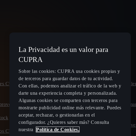
La Privacidad es un valor para
Spain
Español
CUPRA
Sobre las cookies: CUPRA usa cookies propias y
de terceros para guardar datos de tu actividad.
leres CUPRA
Planifica tu ruta - Estaciones de
Pide cita talle
Con ellas, podemos analizar el tráfico de la web y
recarga eléctrica
CUPRA
darte una experiencia completa y personalizada.
Algunas cookies se comparten con terceros para
proved
Tarifas de carga para coches híbridos
Calcula el ma
mostrarte publicidad online más relevante. Puedes
enchufables y eléctricos
CUPRA
aceptar, rechazar, o gestionarlas en el
tock
configurador. ¿Quieres saber más? Consulta
Carga tu CUPRA en casa
Ofertas Posve
nuestra
Política de Cookies.
evos CUPRA