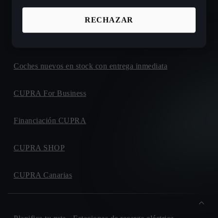
Ofertas de coches nuevos CUPRA
RECHAZAR
Configura tu próximo CUPRA
Coches nuevos en stock con entrega inmediata
CUPRA For Business
Financiación CUPRA
CUPRA SHOP
CUPRA Canarias