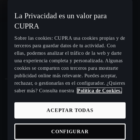
CUPRA León e-HYBRID
La Privacidad es un valor para
CUPRA
CUPRA León Sportstourer
Sobre las cookies: CUPRA usa cookies propias y de
terceros para guardar datos de tu actividad. Con
CUPRA Ateca - SUV compacto
ellas, podemos analizar el tráfico de la web y darte
una experiencia completa y personalizada. Algunas
Gama CUPRA e-HYBRID - coches híbridos enchufables
cookies se comparten con terceros para mostrarte
publicidad online más relevante. Puedes aceptar,
rechazar, o gestionarlas en el configurador. ¿Quieres
saber más? Consulta nuestra
Política de Cookies.
Puntos de venta y talleres CUPRA cerca de ti
ACEPTAR TODAS
Beneficios CUPRA Approved
Coches de ocasión en stock
CONFIGURAR