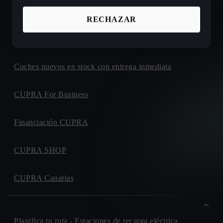
Ofertas de coches nuevos CUPRA
RECHAZAR
Configura tu próximo CUPRA
Coches nuevos en stock con entrega inmediata
CUPRA For Business
Financiación CUPRA
CUPRA SHOP
CUPRA Canarias
Planifica tu ruta - Estaciones de recarga eléctrica