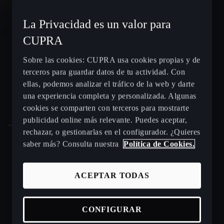
CUPRA León e-HYBRID
La Privacidad es un valor para
CUPRA
CUPRA León Sportstourer
Sobre las cookies: CUPRA usa cookies propias y de
terceros para guardar datos de tu actividad. Con
CUPRA Ateca - SUV compacto
ellas, podemos analizar el tráfico de la web y darte
una experiencia completa y personalizada. Algunas
Gama CUPRA e-HYBRID - coches híbridos enchufables
cookies se comparten con terceros para mostrarte
publicidad online más relevante. Puedes aceptar,
rechazar, o gestionarlas en el configurador. ¿Quieres
saber más? Consulta nuestra
Política de Cookies.
Puntos de venta y talleres CUPRA cerca de ti
ACEPTAR TODAS
Beneficios CUPRA Approved
Coches de ocasión en stock
CONFIGURAR