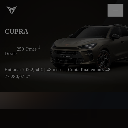
CUPRA
1
250
€/mes
Desde
Entrada: 7.062,54 € | 48 meses | Cuota final en mes 48:
27.280,07 €*