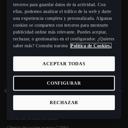
Nuevo CUPRA Raval
terceros para guardar datos de tu actividad. Con
ellas, podemos analizar el tráfico de la web y darte
Nuevo CUPRA Born 2026
una experiencia completa y personalizada. Algunas
Nuevo CUPRA Tavascan - SUV eléctrico
cookies se comparten con terceros para mostrarte
CUPRA Terramar - SUV híbrido enchufable
publicidad online más relevante. Puedes aceptar,
rechazar, o gestionarlas en el configurador. ¿Quieres
CUPRA Formentor e-Hybrid
saber más? Consulta nuestra
Política de Cookies.
CUPRA León e-HYBRID
CUPRA León Sportstourer
ACEPTAR TODAS
CUPRA Ateca - SUV compacto
Gama CUPRA e-HYBRID - coches híbridos enchufables
CONFIGURAR
Descubre CUPRA
Puntos de venta y talleres CUPRA cerca de ti
RECHAZAR
Beneficios CUPRA Approved
Coches de ocasión en stock
Ofertas de coches nuevos CUPRA