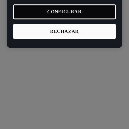
CONFIGURAR
¿Estás seguro de que quieres cerrar?
Si cierras esta ventana, saldrás del
RECHAZAR
proceso y tus cambios no serán
guardados.
Cancelar
Cerrar