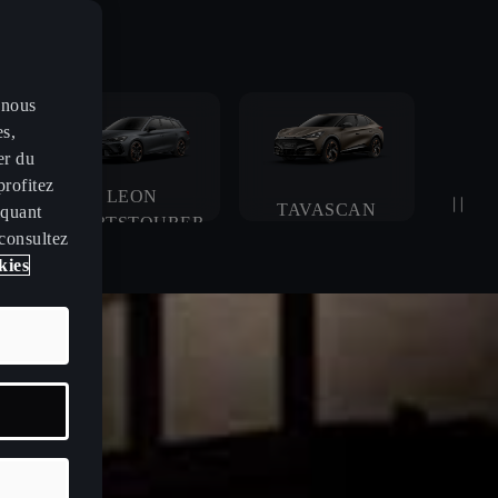
 nous
es,
er du
profitez
LEON
TAVASCAN
iquant
SPORTSTOURER
 consultez
kies