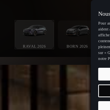
Nous
Pour a
aident 
affiche
contenu
RAVAL 2026
BORN 2026
pleinem
sur « G
notre P