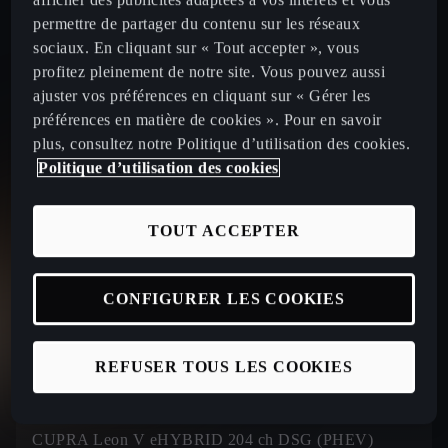
afficher des publicités adaptées à vos intérêts et vous
permettre de partager du contenu sur les réseaux
sociaux. En cliquant sur « Tout accepter », vous
eHybrid 204 CH DSG (PHEV)
profitez pleinement de notre site. Vous pouvez aussi
14
339
€ /mois
ajuster vos préférences en cliquant sur « Gérer les
À partir de
préférences en matière de cookies ». Pour en savoir
par mois
plus, consultez notre Politique d’utilisation des cookies.
Politique d’utilisation des cookies
TOUT ACCEPTER
Le prix affiché tient compte de la remise commerciale
maximale (marque + partenaire) de 5000€ pour une
CUPRA Leon V eHYBRID 204 ch DSG (PHEV)
CONFIGURER LES COOKIES
valable jusqu'au 31/08/2026. Offre réservée aux
particuliers, non cumulable avec toute autre offre en
REFUSER TOUS LES COOKIES
cours, chez tous les Distributeurs CUPRA (France
métropolitaine) présentant ce financement et valable
jusqu’au 31/08/2026 pour toute commande d’une
CUPRA Leon V eHYBRID 204 ch DSG (PHEV)