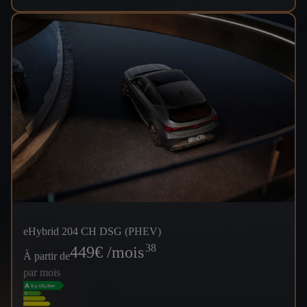
eHybrid 204 CH DSG (PHEV)
38
449
€ /mois
À partir de
par mois