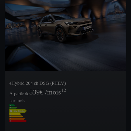
eHybrid 204 ch DSG (PHEV)
12
539
€ /mois
À partir de
par mois