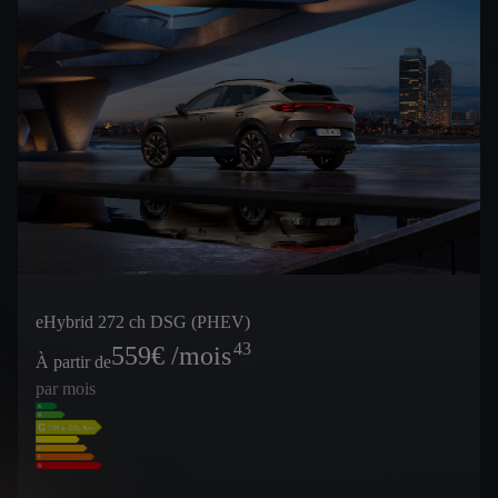
eHybrid 272 ch DSG (PHEV)
43
559
€ /mois
À partir de
par mois