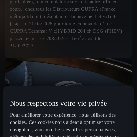
particuliers, non cumulable avec toute autre offre en
cours, chez tous les Distributeurs CUPRA (France
métropolitaine) présentant ce financement et valable
jusqu’au 31/08/2026 pour toute commande d’une
CUPRA Terramar V eHYBRID 204 ch DSG (PHEV)
passée avant le 31/08/2026 et livrée avant le
31/01/2027.
Nous respectons votre vie privée
Pour améliorer votre expérience, nous utilisons des
cookies. Ces cookies nous aident à optimiser votre
navigation, vous montrer des offres personnalisées,