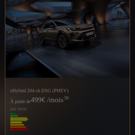
eHybrid 204 ch DSG (PHEV)
36
499
€ /mois
À partir de
par mois