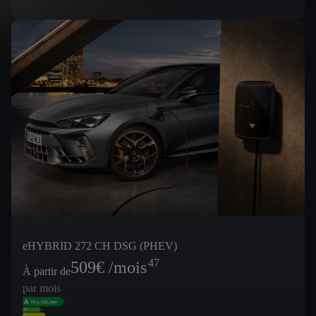
eHYBRID 272 CH DSG (PHEV)
47
509
€ /mois
À partir de
par mois