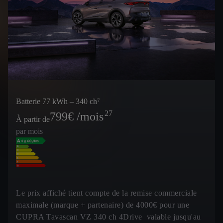
Batterie 77 kWh – 340 ch⁷
27
799
€ /mois
À partir de
par mois
Le prix affiché tient compte de la remise commerciale
maximale (marque + partenaire) de 4000€ pour une
CUPRA Tavascan VZ 340 ch 4Drive valable jusqu'au