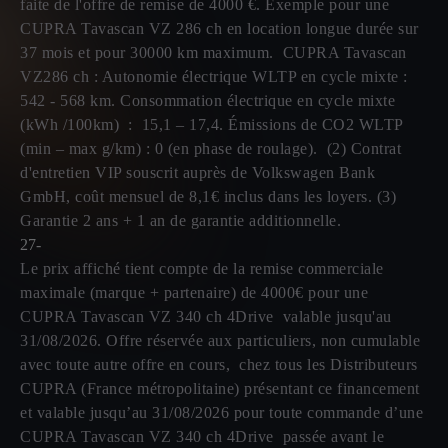
faite de l'offre de remise de 4000 €. Exemple pour une
CUPRA Tavascan VZ 286 ch en location longue durée sur
37 mois et pour 30000 km maximum. CUPRA Tavascan
VZ286 ch : Autonomie électrique WLTP en cycle mixte :
542 - 568 km. Consommation électrique en cycle mixte
(kWh /100km) : 15,1 – 17,4. Émissions de CO2 WLTP
(min – max g/km) : 0 (en phase de roulage). (2) Contrat
d'entretien VIP souscrit auprès de Volkswagen Bank
GmbH, coût mensuel de 8,1€ inclus dans les loyers. (3)
Garantie 2 ans + 1 an de garantie additionnelle.
27-
Le prix affiché tient compte de la remise commerciale
maximale (marque + partenaire) de 4000€ pour une
CUPRA Tavascan VZ 340 ch 4Drive valable jusqu'au
31/08/2026. Offre réservée aux particuliers, non cumulable
avec toute autre offre en cours, chez tous les Distributeurs
CUPRA (France métropolitaine) présentant ce financement
et valable jusqu’au 31/08/2026 pour toute commande d’une
CUPRA Tavascan VZ 340 ch 4Drive passée avant le