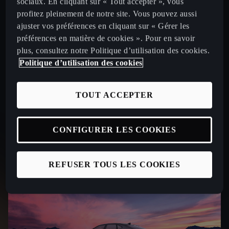
sociaux. En cliquant sur « Tout accepter », vous
profitez pleinement de notre site. Vous pouvez aussi
ajuster vos préférences en cliquant sur « Gérer les
Le prix affiché tient compte de la remise commerciale
préférences en matière de cookies ». Pour en savoir
maximale (marque + partenaire) de 4000€ pour une
plus, consultez notre Politique d’utilisation des cookies.
CUPRA Tavascan Endurance 286 ch valable jusqu'au
Politique d’utilisation des cookies
31/08/2026. Offre réservée aux particuliers, non
cumulable avec toute autre offre en cours, chez tous les
TOUT ACCEPTER
Distributeurs CUPRA (France métropolitaine)
présentant ce financement et valable jusqu’au
31/08/2026 pour toute commande d’une CUPRA
CONFIGURER LES COOKIES
Tavascan Endurance 286 ch passée avant le 31/08/2026
et livrée avant le 31/01/2027.
REFUSER TOUS LES COOKIES