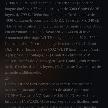
31/08/2026 et livrée avant le 31/01/2027. (1) Location
longue durée sur 37 mois. 1er loyer de 3000 € suivi de 36
loyers de 799 €. Déduction faite de l'offre de remise de
4000 €. Exemple pour une CUPRA Tavascan VZ 340 ch
4Drive en location longue durée sur 37 mois et pour 30000
km maximum. CUPRA Tavascan VZ340 ch 4Drive :
Autonomie électrique WLTP en cycle mixte : 512 - 522 km.
Consommation électrique en cycle mixte (kWh /100km) :
16,5 – 16,8. Émissions de CO2 WLTP (min – max g/km) :
0 (en phase de roulage). (2) Contrat d'entretien VIP
souscrit auprès de Volkswagen Bank GmbH, coût mensuel
de 8,1€ inclus dans les loyers. (3) Garantie 2 ans + 1 an de
garantie additionnelle.
28-
Le prix affiché tient compte de la remise commerciale
maximale (marque + partenaire) de 4000€ pour une
CUPRA Tavascan VZ Extreme 340 ch 4Drive valable
jusqu'au 31/08/2026. Offre réservée aux particuliers, non
cumulable avec toute autre offre en cours, chez tous les