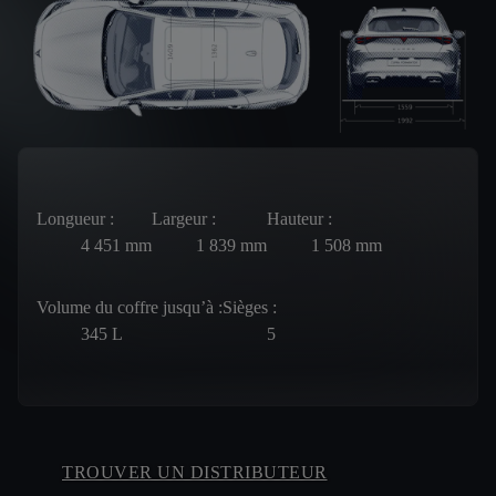
Longueur :
Largeur :
Hauteur :
4 451
mm
1 839
mm
1 508
mm
Volume du coffre jusqu’à :
Sièges :
345
L
5
TROUVER UN DISTRIBUTEUR