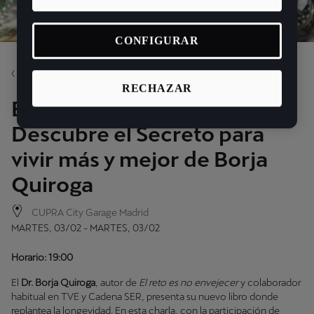
CONFIGURAR
Volver
RECHAZAR
Book presentation:
Descubre el Secreto para
vivir más y mejor de Borja
Quiroga
CUPRA City Garage Madrid
MARTES, 03/02 - MARTES, 03/02
Horario: 19:00
El
Dr. Borja Quiroga
, autor de
El reto es no envejecer
y colaborador
habitual en TVE y Cadena SER, presenta su nuevo libro donde
replantea la longevidad. En esta charla, con la participación de