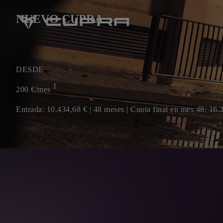
NUEVO CUPRA
DESDE
1
200
€/mes
Entrada: 10.434,68 € | 48 meses | Cuota final en mes 48: 16.