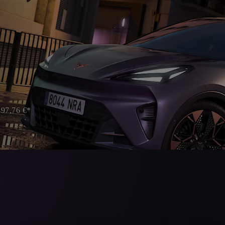
397,76 €*