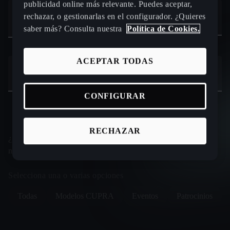
publicidad online más relevante. Puedes aceptar,
Code
Teléfono *
rechazar, o gestionarlas en el configurador. ¿Quieres
+34
saber más? Consulta nuestra
Política de Cookies.
ACEPTAR TODAS
Código Postal *
CONFIGURAR
RECHAZAR
¿Sobre que temáticas de CUPRA te gustaría recibir
novedades?*
Selecciona una o varias opciones
Todas
Modelos CUPRA
Eventos
Patrocinios