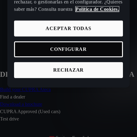
rechazar, o gestionarlas en el configurador. ¿Quieres
NUESTRA GAMA ACTUAL
saber más? Consulta nuestra
Política de Cookies.
COMPRA NUESTROS COCHES DISPONIBLES
ACEPTAR TODAS
SELECCIÓN CUPRA APPROVED
CONFIGURAR
RECHAZAR
DISCOVER MORE ABOUT THE ATECA
Build your CUPRA Ateca
Find a dealer
Download a brochure
CUPRA Approved (Used cars)
Test drive