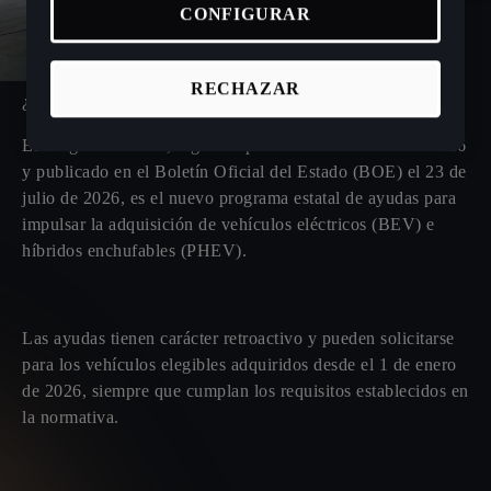
CONFIGURAR
RECHAZAR
¿QUÉ ES EL PROGRAMA AUTO+?
El Programa Auto+, regulado por el Real Decreto 609/2026
y publicado en el Boletín Oficial del Estado (BOE) el 23 de
julio de 2026, es el nuevo programa estatal de ayudas para
impulsar la adquisición de vehículos eléctricos (BEV) e
híbridos enchufables (PHEV).
Las ayudas tienen carácter retroactivo y pueden solicitarse
para los vehículos elegibles adquiridos desde el 1 de enero
de 2026, siempre que cumplan los requisitos establecidos en
la normativa.