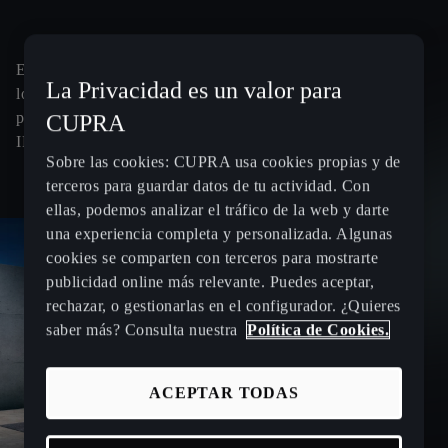
El programa de ayudas Programa Auto+ es compatible con
La Privacidad es un valor para
los Certificados de Ahorro Energético (CAES) y además
permite beneficiarte de una deducción fiscal del 15% en el
CUPRA
IRPF, siempre que se cumplan los requisitos establecidos.
Sobre las cookies: CUPRA usa cookies propias y de
terceros para guardar datos de tu actividad. Con
ellas, podemos analizar el tráfico de la web y darte
una experiencia completa y personalizada. Algunas
cookies se comparten con terceros para mostrarte
publicidad online más relevante. Puedes aceptar,
rechazar, o gestionarlas en el configurador. ¿Quieres
saber más? Consulta nuestra
Política de Cookies.
ACEPTAR TODAS