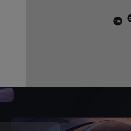
2
19k