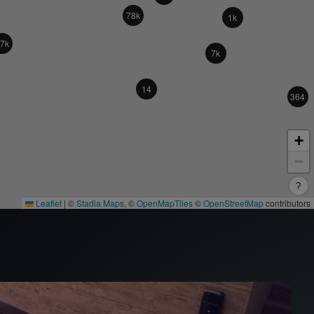
78k
1k
7k
7k
14
364
+
−
?
Leaflet
|
©
Stadia Maps
, ©
OpenMapTiles
©
OpenStreetMap
contributors