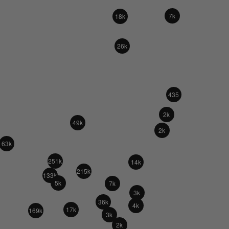
7k
18k
26k
435
2k
49k
2k
63k
251k
14k
215k
133k
5k
7k
3k
36k
4k
17k
169k
3k
2k