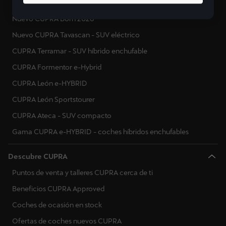
Nuevo CUPRA Raval
Nuevo CUPRA Born 2026
Nuevo CUPRA Tavascan - SUV eléctrico
CUPRA Terramar - SUV híbrido enchufable
CUPRA Formentor e-Hybrid
CUPRA León e-HYBRID
CUPRA León Sportstourer
CUPRA Ateca - SUV compacto
Gama CUPRA e-HYBRID - coches híbridos enchufables
Descubre CUPRA
Puntos de venta y talleres CUPRA cerca de ti
Beneficios CUPRA Approved
Coches de ocasión en stock
Ofertas de coches nuevos CUPRA