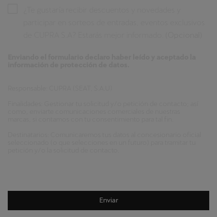
¿Te gustaría recibir descuentos y novedades y
participar en sorteos de entradas, eventos exclusivos
de CUPRA S.A? Estarás mejor informado.
(Opcional)
Enviando el formulario declaro haber leído y aceptado la
información de protección de datos.
Responsable: CUPRA (SEAT, S.A.U)
Finalidades: Gestionar tu solicitud y/o petición de contacto; así
como, enviarte comunicaciones comerciales de nuestras
marcas, si contamos con tu consentimiento para tal fin.
Destinatarios: Comunicaremos tus datos al concesionario oficial
seleccionado (o que selecciones en un futuro) para tramitar tu
petición y/o la solicitud de contacto.
Adicionalmente, te informamos que utilizamos proveedores de
servicios de alojamiento de datos y publicidad programada que
pueden estar ubicados fuera del EEE. Si deseas más información,
ponte en contacto con el DPO o consulta nuestra Política de
Enviar
Privacidad.
Legitimación: El interés legítimo en tramitar y atender tu