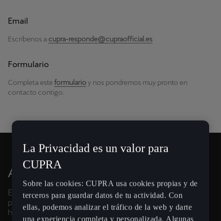
Email
Escríbenos a
cupra-responde@cupraofficial.es
Formulario
Completa este
formulario
y nos pondremos muy pronto en
contacto contigo.
La Privacidad es un valor para
CUPRA
ASISTENCIA EN CARRETERA.
Sobre las cookies: CUPRA usa cookies propias y de
En caso de avería, accidente, robo o daños propios,
terceros para guardar datos de tu actividad. Con
puedes contar con Asistencia en Carretera CUPRA las 24
ellas, podemos analizar el tráfico de la web y darte
horas del día, los 365 días del año.
una experiencia completa y personalizada. Algunas