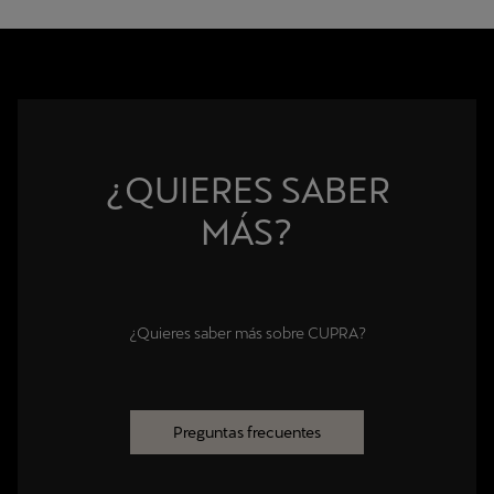
solicitud, así como el consentimiento para el envío de
comunicaciones comerciales, en caso de que lo hayas
proporcionado.
Derechos: Puedes ejercer tus derechos de protección de datos,
así como revocar tus consentimientos en el siguiente email:
privacy@cupraofficial.es
Dispones de la información detallada de protección de datos en
el siguiente
enlace
.
¿QUIERES SABER
MÁS?
¿Quieres saber más sobre CUPRA?
Preguntas frecuentes