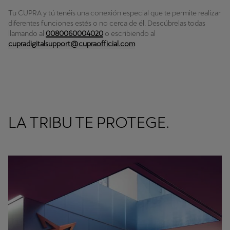
Tu CUPRA y tú tenéis una conexión especial que te permite realizar
diferentes funciones estés o no cerca de él. Descúbrelas todas
llamando al
0080060004020
o escribiendo al
cupradigitalsupport@cupraofficial.com
LA TRIBU TE PROTEGE.