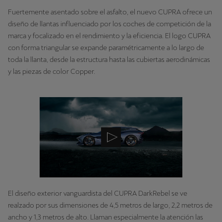
Fuertemente asentado sobre el asfalto, el nuevo CUPRA ofrece un
diseño de llantas influenciado por los coches de competición de la
marca y focalizado en el rendimiento y la eficiencia. El logo CUPRA
con forma triangular se expande paramétricamente a lo largo de
toda la llanta, desde la estructura hasta las cubiertas aerodinámicas
y las piezas de color Copper.
El diseño exterior vanguardista del CUPRA DarkRebel se ve
realzado por sus dimensiones de 4,5 metros de largo, 2,2 metros de
ancho y 1,3 metros de alto. Llaman especialmente la atención las