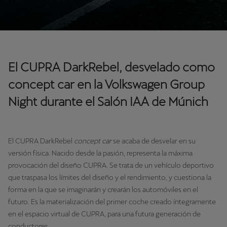
El CUPRA DarkRebel, desvelado como
concept car en la Volkswagen Group
Night durante el Salón IAA de Múnich
El CUPRA DarkRebel
concept car
se acaba de desvelar en su
versión física. Nacido desde la pasión, representa la máxima
provocación del diseño CUPRA. Se trata de un vehículo deportivo
que traspasa los límites del diseño y el rendimiento, y cuestiona la
forma en la que se imaginarán y crearán los automóviles en el
futuro. Es la materialización del primer coche creado íntegramente
en el espacio virtual de CUPRA, para una futura generación de
conductores.