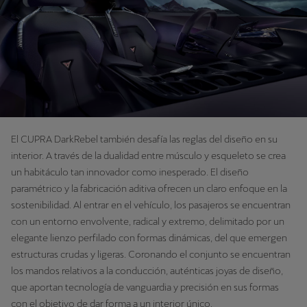
El CUPRA DarkRebel también desafía las reglas del diseño en su
interior. A través de la dualidad entre músculo y esqueleto se crea
un habitáculo tan innovador como inesperado. El diseño
paramétrico y la fabricación aditiva ofrecen un claro enfoque en la
sostenibilidad. Al entrar en el vehículo, los pasajeros se encuentran
con un entorno envolvente, radical y extremo, delimitado por un
elegante lienzo perfilado con formas dinámicas, del que emergen
estructuras crudas y ligeras. Coronando el conjunto se encuentran
los mandos relativos a la conducción, auténticas joyas de diseño,
que aportan tecnología de vanguardia y precisión en sus formas
con el objetivo de dar forma a un interior único.