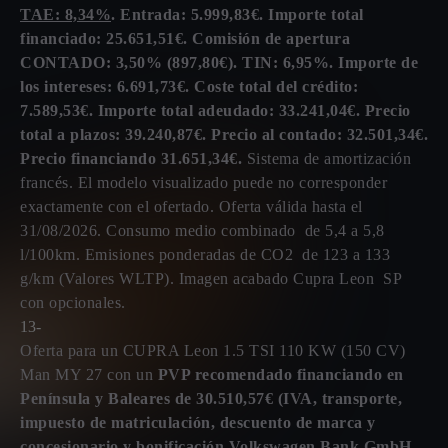
TAE: 8,34%
. Entrada: 5.999,83€. Importe total
financiado: 25.651,51€. Comisión de apertura
CONTADO: 3,50% (897,80€). TIN: 6,95%. Importe de
los intereses: 6.691,73€. Coste total del crédito:
7.589,53€. Importe total adeudado: 33.241,04€. Precio
total a plazos: 39.240,87€. Precio al contado: 32.501,34€.
Precio financiando 31.651,34€.
Sistema de amortización
francés. El modelo visualizado puede no corresponder
exactamente con el ofertado. Oferta válida hasta el
31/08/2026. Consumo medio combinado de 5,4 a 5,8
l/100km. Emisiones ponderadas de CO2 de 123 a 133
g/km (Valores WLTP). Imagen acabado Cupra Leon SP
con opcionales.
13-
Oferta para un CUPRA Leon 1.5 TSI 110 KW (150 CV)
Man MY 27 con un
PVP recomendado financiando en
Península y Baleares de 30.510,57€ (IVA, transporte,
impuesto de matriculación, descuento de marca y
concesionario y bonificación Volkswagen Bank GmbH