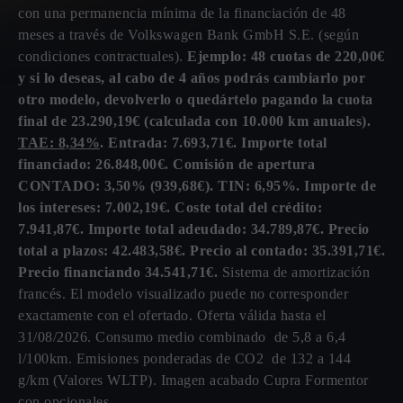
con una permanencia mínima de la financiación de 48
meses a través de Volkswagen Bank GmbH S.E. (según
condiciones contractuales).
Ejemplo: 48 cuotas de 220,00€
y si lo deseas, al cabo de 4 años podrás cambiarlo por
otro modelo, devolverlo o quedártelo pagando la cuota
final de 23.290,19€ (calculada con 10.000 km anuales).
TAE: 8,34%
. Entrada: 7.693,71€. Importe total
financiado: 26.848,00€. Comisión de apertura
CONTADO: 3,50% (939,68€). TIN: 6,95%. Importe de
los intereses: 7.002,19€. Coste total del crédito:
7.941,87€. Importe total adeudado: 34.789,87€. Precio
total a plazos: 42.483,58€. Precio al contado: 35.391,71€.
Precio financiando 34.541,71€.
Sistema de amortización
francés. El modelo visualizado puede no corresponder
exactamente con el ofertado. Oferta válida hasta el
31/08/2026. Consumo medio combinado de 5,8 a 6,4
l/100km. Emisiones ponderadas de CO2 de 132 a 144
g/km (Valores WLTP). Imagen acabado Cupra Formentor
con opcionales.