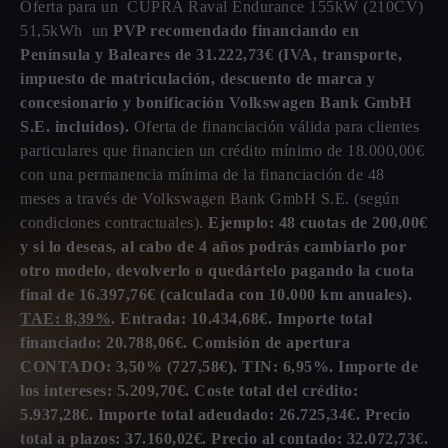
Oferta para un CUPRA Raval Endurance 155kW (210CV)
51,5kWh un
PVP recomendado financiando en
Península y Baleares de 31.222,73€ (IVA, transporte,
impuesto de matriculación, descuento de marca y
concesionario y bonificación Volkswagen Bank GmbH
S.E. incluidos).
Oferta de financiación válida para clientes
particulares que financien un crédito mínimo de 18.000,00€
con una permanencia mínima de la financiación de 48
meses a través de Volkswagen Bank GmbH S.E. (según
condiciones contractuales).
Ejemplo: 48 cuotas de 200,00€
y si lo deseas, al cabo de 4 años podrás cambiarlo por
otro modelo, devolverlo o quedártelo pagando la cuota
final de 16.397,76€ (calculada con 10.000 km anuales).
TAE: 8,39%
. Entrada: 10.434,68€. Importe total
financiado: 20.788,06€. Comisión de apertura
CONTADO: 3,50% (727,58€). TIN: 6,95%. Importe de
los intereses: 5.209,70€. Coste total del crédito:
5.937,28€. Importe total adeudado: 26.725,34€. Precio
total a plazos: 37.160,02€. Precio al contado: 32.072,73€.