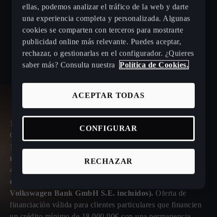
ellas, podemos analizar el tráfico de la web y darte
una experiencia completa y personalizada. Algunas
cookies se comparten con terceros para mostrarte
publicidad online más relevante. Puedes aceptar,
rechazar, o gestionarlas en el configurador. ¿Quieres
saber más? Consulta nuestra
Política de Cookies.
ACEPTAR TODAS
1-
CONFIGURAR
Oferta para un CUPRA Terramar 1.5 TSI e-HYBRID
150kW (204 CV) DSG 6 vel Beyond Core con un
PVP
recomendado financiando en Península y Baleares de
RECHAZAR
43.464,45€ (IVA, transporte, impuesto de matriculación,
descuento de marca y concesionario y bonificación
Volkswagen Bank GmbH S.E. incluidos).
Oferta de
financiación válida para clientes particulares que financien
un crédito mínimo de 18.000,00€ con una permanencia