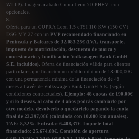
WLTP). Imagen acabado Cupra Leon 5D PHEV con
opcionales.
8-
Oferta para un CUPRA Leon 1.5 eTSI 110 KW (150 CV)
DSG MY 27 con un
PVP recomendado financiando en
Península y Baleares de 32.083,25€ (IVA, transporte,
impuesto de matriculación, descuento de marca y
concesionario y bonificación Volkswagen Bank GmbH
S.E. incluidos).
Oferta de financiación válida para clientes
particulares que financien un crédito mínimo de 18.000,00€
con una permanencia mínima de la financiación de 48
meses a través de Volkswagen Bank GmbH S.E. (según
condiciones contractuales).
Ejemplo: 48 cuotas de 190,00€
y si lo deseas, al cabo de 4 años podrás cambiarlo por
otro modelo, devolverlo o quedártelo pagando la cuota
final de 23.397,08€ (calculada con 10.000 km anuales).
TAE: 8,32%
. Entrada: 6.408,37€. Importe total
financiado: 25.674,88€. Comisión de apertura
CONTADO: 3,50% (898,62€). TIN: 6,95%. Importe de