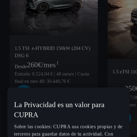
1.5 TSI e-HYBRID 150kW (204 CV)
DSG 6
1
260
€/mes
Desde
1.5 eTSI 1
Entrada: 9.524,94 € | 48 meses | Cuota
final en mes 48: 30.440,76 €
250
Desde
Entrada: 7.0
La Privacidad es un valor para
final en mes
CUPRA
Sobre las cookies: CUPRA usa cookies propias y de
terceros para guardar datos de tu actividad. Con