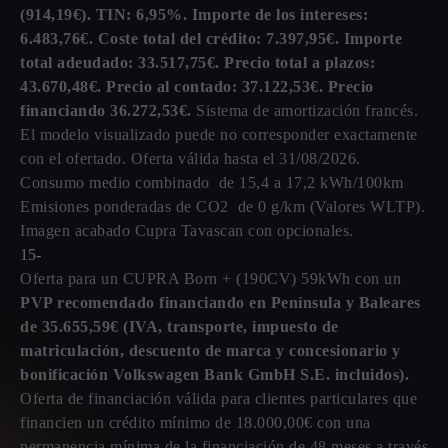
(914,19€). TIN: 6,95%. Importe de los intereses:
6.483,76€. Coste total del crédito: 7.397,95€. Importe
total adeudado: 33.517,75€. Precio total a plazos:
43.670,48€. Precio al contado: 37.122,53€. Precio
financiando 36.272,53€.
Sistema de amortización francés.
El modelo visualizado puede no corresponder exactamente
con el ofertado. Oferta válida hasta el 31/08/2026.
Consumo medio combinado de 15,4 a 17,2 kWh/100km
Emisiones ponderadas de CO2 de 0 g/km (Valores WLTP).
Imagen acabado Cupra Tavascan con opcionales.
15-
Oferta para un CUPRA Born + (190CV) 59kWh con un
PVP recomendado financiando en Península y Baleares
de 35.655,59€ (IVA, transporte, impuesto de
matriculación, descuento de marca y concesionario y
bonificación Volkswagen Bank GmbH S.E. incluidos).
Oferta de financiación válida para clientes particulares que
financien un crédito mínimo de 18.000,00€ con una
permanencia mínima de la financiación de 48 meses a través