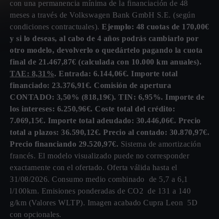
con una permanencia mínima de la financiación de 48
meses a través de Volkswagen Bank GmbH S.E. (según
condiciones contractuales).
Ejemplo: 48 cuotas de 170,00€
y si lo deseas, al cabo de 4 años podrás cambiarlo por
otro modelo, devolverlo o quedártelo pagando la cuota
final de 21.467,87€ (calculada con 10.000 km anuales).
TAE: 8,31%
. Entrada: 6.144,06€. Importe total
financiado: 23.376,91€. Comisión de apertura
CONTADO: 3,50% (818,19€). TIN: 6,95%. Importe de
los intereses: 6.250,96€. Coste total del crédito:
7.069,15€. Importe total adeudado: 30.446,06€. Precio
total a plazos: 36.590,12€. Precio al contado: 30.870,97€.
Precio financiando 29.520,97€.
Sistema de amortización
francés. El modelo visualizado puede no corresponder
exactamente con el ofertado. Oferta válida hasta el
31/08/2026. Consumo medio combinado de 5,7 a 6,1
l/100km. Emisiones ponderadas de CO2 de 131 a 140
g/km (Valores WLTP). Imagen acabado Cupra Leon 5D
con opcionales.