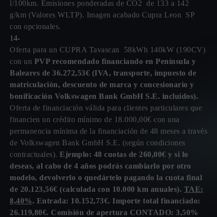
l/100km. Emisiones ponderadas de CO2 de 133 a 142
g/km (Valores WLTP). Imagen acabado Cupra Leon SP
con opcionales.
14-
Oferta para un CUPRA Tavascan 58kWh 140kW (190CV)
con un
PVP recomendado financiando en Península y
Baleares de 36.272,53€ (IVA, transporte, impuesto de
matriculación, descuento de marca y concesionario y
bonificación Volkswagen Bank GmbH S.E. incluidos).
Oferta de financiación válida para clientes particulares que
financien un crédito mínimo de 18.000,00€ con una
permanencia mínima de la financiación de 48 meses a través
de Volkswagen Bank GmbH S.E. (según condiciones
contractuales).
Ejemplo: 48 cuotas de 260,00€ y si lo
deseas, al cabo de 4 años podrás cambiarlo por otro
modelo, devolverlo o quedártelo pagando la cuota final
de 20.123,56€ (calculada con 10.000 km anuales).
TAE:
8,40%
. Entrada: 10.152,73€. Importe total financiado:
26.119,80€. Comisión de apertura CONTADO: 3,50%