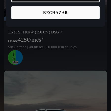
RECHAZAR
1.5 eTSI 110kW (150 CV) DSG 7
2
425
€/mes
Desde
Sin Entrada | 48 meses | 10.000 Km anuales