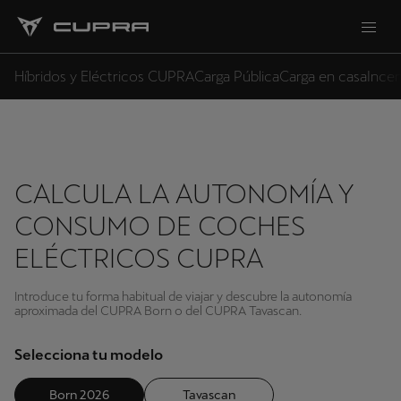
Híbridos y Eléctricos CUPRA
Carga Pública
Carga en casa
Incen
CALCULA LA AUTONOMÍA Y
CONSUMO DE COCHES
ELÉCTRICOS CUPRA
Introduce tu forma habitual de viajar y descubre la autonomía
aproximada del CUPRA Born o del CUPRA Tavascan.
Selecciona tu modelo
Born 2026
Tavascan