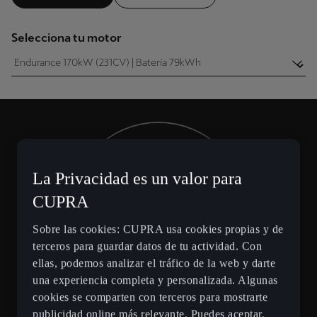
Selecciona tu motor
La Privacidad es un valor para
Autonomía aproximada
1
0
0
km
CUPRA
Sobre las cookies: CUPRA usa cookies propias y de
con una sola carga
terceros para guardar datos de tu actividad. Con
ellas, podemos analizar el tráfico de la web y darte
CUPRA
BORN 2026
una experiencia completa y personalizada. Algunas
cookies se comparten con terceros para mostrarte
Endurance 170kW (231CV)
publicidad online más relevante. Puedes aceptar,