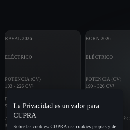
RAVAL 2026
BORN 2026
ELÉCTRICO
ELÉCTRICO
POTENCIA (CV)
POTENCIA (CV)
133 - 226
CV¹
190 - 326
CV¹
POTENCIA (KW)
POTENCIA (KW)
La Privacidad es un valor para
99 - 166
KW
140 - 240
KW
CUPRA
AUTONOMÍA ELÉCTRICA
AUTONOMÍA ELÉC
305 - 446
KM
413 - 631
KM
Sobre las cookies: CUPRA usa cookies propias y de