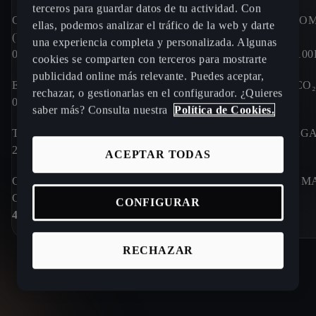
terceros para guardar datos de tu actividad. Con
CONSUMO DE COMBUSTIBLE
CONSUMO DE COM
ellas, podemos analizar el tráfico de la web y darte
(WLTP)
(WLTP)
una experiencia completa y personalizada. Algunas
0.0 - 16.2
KWH/100KM
16.2 - 16.8
KWH/10
cookies se comparten con terceros para mostrarte
publicidad online más relevante. Puedes aceptar,
EMISIONES DE CO₂
EMISIONES DE CO₂
rechazar, o gestionarlas en el configurador. ¿Quieres
0.0
G/KM
0.0
G/KM
saber más? Consulta nuestra
Política de Cookies.
TIEMPO DE CARGA 10-80 %
TIEMPO DE CARGA 
24 min³
29 min⁴
ACEPTAR TODAS
CAPACIDAD DE MALETERO
CAPACIDAD DE M
CON ASIENTOS
CON ASIENTOS
CONFIGURAR
441 L
385 L
RECHAZAR