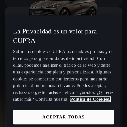
La Privacidad es un valor para
TAVASCAN
CUPRA
Sobre las cookies: CUPRA usa cookies propias y de
terceros para guardar datos de tu actividad. Con
Diseño llamativo:
Luces LED matriciales, columna
ellas, podemos analizar el tráfico de la web y darte
central iluminación interior ambiental
una experiencia completa y personalizada. Algunas
Autonomía eléctrica:
hasta 568 km con batería de
cookies se comparten con terceros para mostrarte
77 kWh.
publicidad online más relevante. Puedes aceptar,
rechazar, o gestionarlas en el configurador. ¿Quieres
Rendimiento:
tracción total con motor dual de 250 kW
saber más? Consulta nuestra
Política de Cookies.
para un alto rendimiento.
Tecnología avanzada para el conductor:
Connected
Travel assist, Asistente de salida involuntaria Plus y
ACEPTAR TODAS
Asistente de aparcamiento remoto.