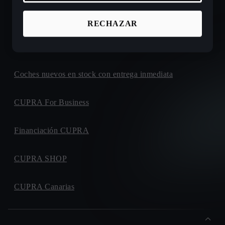
Ofertas de coches nuevos CUPRA
RECHAZAR
Configura tu próximo CUPRA
Coches nuevos en stock con entrega inmediata
CUPRA For Business
Financiación CUPRA
CUPRA SHOP
CUPRA Canarias