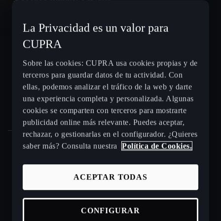
La Privacidad es un valor para
CUPRA León e-HYBRID
CUPRA
CUPRA León Sportstourer
Sobre las cookies: CUPRA usa cookies propias y de
terceros para guardar datos de tu actividad. Con
CUPRA Ateca - SUV compacto
ellas, podemos analizar el tráfico de la web y darte
una experiencia completa y personalizada. Algunas
Gama CUPRA e-HYBRID - coches híbridos enchufables
cookies se comparten con terceros para mostrarte
publicidad online más relevante. Puedes aceptar,
rechazar, o gestionarlas en el configurador. ¿Quieres
saber más? Consulta nuestra
Política de Cookies.
Puntos de venta y talleres CUPRA cerca de ti
ACEPTAR TODAS
Beneficios CUPRA Approved
CONFIGURAR
Coches de ocasión en stock