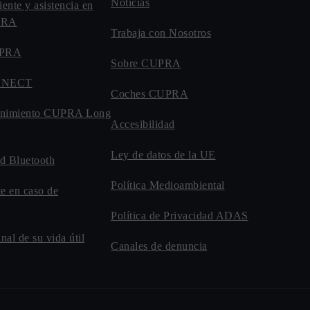
Noticias
iente y asistencia en
UPRA
Trabaja con Nosotros
UPRA
Sobre CUPRA
NNECT
Coches CUPRA
enimiento CUPRA Long
Accesibilidad
Ley de datos de la UE
d Bluetooth
Política Medioambiental
te en caso de
Política de Privacidad ADAS
inal de su vida útil
Canales de denuncia