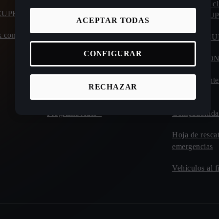
Calculadora ahorro coche eléctrico
Atención al cl
o CUPRA
carretera C
ACEPTAR TODAS
Calculadora de autonomía y consumo
 con entrega
coche eléctrico
Manuales C
CONFIGURAR
Calculadora tiempos de carga de
CUPRA CO
eléctricos
Plan de mant
RECHAZAR
Incentivos y beneficios
Drive
Programa Auto+
Compatibilida
Hoja de resca
emergencias
Vehículos al f