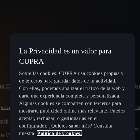
La Privacidad es un valor para
Spain
Español
CUPRA
Sobre las cookies: CUPRA usa cookies propias y
de terceros para guardar datos de tu actividad.
leres CUPRA
Planifica tu ruta - Estaciones de
Pide cita talle
Con ellas, podemos analizar el tráfico de la web y
recarga eléctrica
CUPRA
darte una experiencia completa y personalizada.
Algunas cookies se comparten con terceros para
proved
Tarifas de carga para coches híbridos
Calcula el ma
mostrarte publicidad online más relevante. Puedes
enchufables y eléctricos
CUPRA
aceptar, rechazar, o gestionarlas en el
tock
configurador. ¿Quieres saber más? Consulta
Carga tu CUPRA en casa
Ofertas Posve
nuestra
Política de Cookies.
evos CUPRA