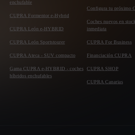
enchufable
Configura tu próxim
CUPRA Formentor e-Hybrid
Coches nuevos en stock
CUPRA León e-HYBRID
inmediata
CUPRA León Sportstourer
CUPRA For Business
CUPRA Ateca - SUV compacto
Financiación CUPRA
Gama CUPRA e-HYBRID - coches
CUPRA SHOP
híbridos enchufables
CUPRA Canarias