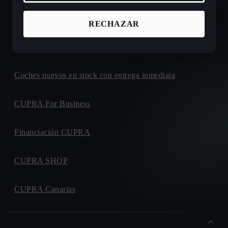
Ofertas de coches nuevos CUPRA
RECHAZAR
Configura tu próximo CUPRA
Coches nuevos en stock con entrega inmediata
CUPRA For Business
Financiación CUPRA
CUPRA SHOP
CUPRA Canarias