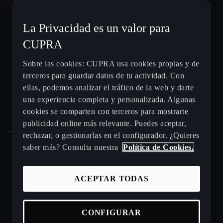
La Privacidad es un valor para
CUPRA León e-HYBRID
CUPRA
CUPRA León Sportstourer
Sobre las cookies: CUPRA usa cookies propias y de
terceros para guardar datos de tu actividad. Con
CUPRA Ateca - SUV compacto
ellas, podemos analizar el tráfico de la web y darte
una experiencia completa y personalizada. Algunas
Gama CUPRA e-HYBRID - coches híbridos enchufables
cookies se comparten con terceros para mostrarte
publicidad online más relevante. Puedes aceptar,
rechazar, o gestionarlas en el configurador. ¿Quieres
saber más? Consulta nuestra
Política de Cookies.
Puntos de venta y talleres CUPRA cerca de ti
ACEPTAR TODAS
Beneficios CUPRA Approved
CONFIGURAR
Coches de ocasión en stock