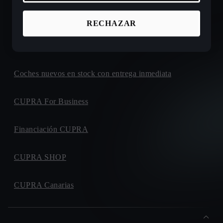
Ofertas de coches nuevos CUPRA
RECHAZAR
Configura tu próximo CUPRA
Coches nuevos en stock con entrega inmediata
CUPRA For Business
Financiación CUPRA
CUPRA SHOP
CUPRA Canarias