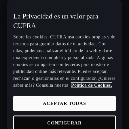
La Privacidad es un valor para
CUPRA León e-HYBRID
CUPRA
CUPRA León Sportstourer
Sobre las cookies: CUPRA usa cookies propias y de
terceros para guardar datos de tu actividad. Con
CUPRA Ateca - SUV compacto
ellas, podemos analizar el tráfico de la web y darte
una experiencia completa y personalizada. Algunas
Gama CUPRA e-HYBRID - coches híbridos enchufables
cookies se comparten con terceros para mostrarte
publicidad online más relevante. Puedes aceptar,
rechazar, o gestionarlas en el configurador. ¿Quieres
saber más? Consulta nuestra
Política de Cookies.
Puntos de venta y talleres CUPRA cerca de ti
ACEPTAR TODAS
Beneficios CUPRA Approved
CONFIGURAR
Coches de ocasión en stock