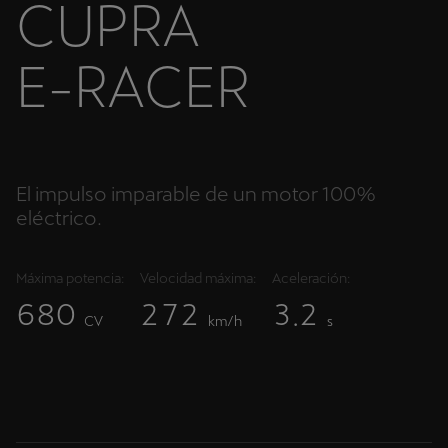
C
U
P
R
A
E
-
R
A
C
E
R
El impulso imparable de un motor 100%
eléctrico.
Máxima potencia:
Velocidad máxima:
Aceleración:
6
8
0
2
7
2
3
2
.
CV
km/h
s