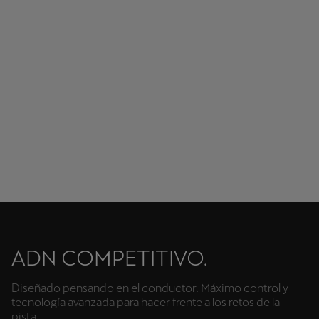
Absorción de impactos.
Suspensión diseñada para absorber los baches de
la pista.
ADN COMPETITIVO.
Diseñado pensando en el conductor. Máximo control y
tecnología avanzada para hacer frente a los retos de la
pista.