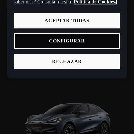
Más información
saber más? Consulta nuestra
Política de Cookies.
Unidades en Stock
ACEPTAR TODAS
CONFIGURAR
TAVASCAN
RECHAZAR
Un nuevo héroe para una nueva era. Nuestro SUV
eléctricos coupé con sistema AWD.