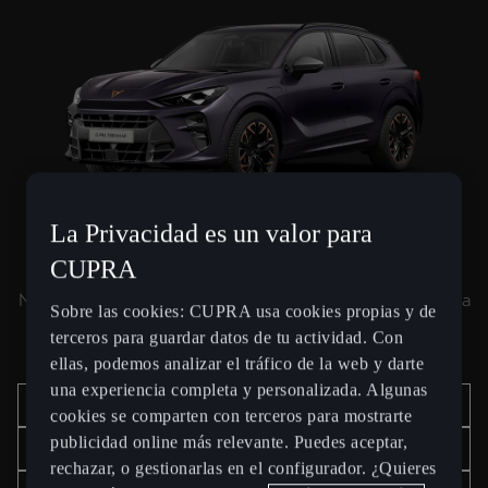
La Privacidad es un valor para
CUPRA TERRAMAR VZ
CUPRA
Nuestro mejor SUV compacto con un impulso de potencia
Sobre las cookies: CUPRA usa cookies propias y de
que va más allá.
terceros para guardar datos de tu actividad. Con
ellas, podemos analizar el tráfico de la web y darte
una experiencia completa y personalizada. Algunas
Configúralo
cookies se comparten con terceros para mostrarte
publicidad online más relevante. Puedes aceptar,
Ver oferta
rechazar, o gestionarlas en el configurador. ¿Quieres