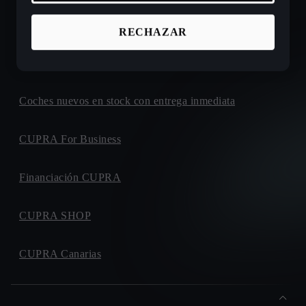
Ofertas de coches nuevos CUPRA
RECHAZAR
Configura tu próximo CUPRA
Coches nuevos en stock con entrega inmediata
CUPRA For Business
Financiación CUPRA
CUPRA SHOP
CUPRA Canarias