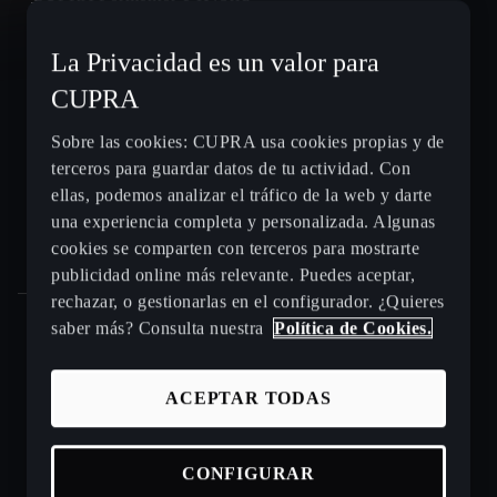
La Privacidad es un valor para
CUPRA León e-HYBRID
CUPRA
CUPRA León Sportstourer
Sobre las cookies: CUPRA usa cookies propias y de
terceros para guardar datos de tu actividad. Con
CUPRA Ateca - SUV compacto
ellas, podemos analizar el tráfico de la web y darte
una experiencia completa y personalizada. Algunas
Gama CUPRA e-HYBRID - coches híbridos enchufables
cookies se comparten con terceros para mostrarte
publicidad online más relevante. Puedes aceptar,
rechazar, o gestionarlas en el configurador. ¿Quieres
saber más? Consulta nuestra
Política de Cookies.
Puntos de venta y talleres CUPRA cerca de ti
ACEPTAR TODAS
Beneficios CUPRA Approved
CONFIGURAR
Coches de ocasión en stock