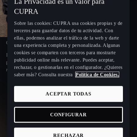
La Privacidad es un valor para
CUPRA
Sobre las cookies: CUPRA usa cookies propias y de
terceros para guardar datos de tu actividad. Con
ellas, podemos analizar el tráfico de la web y darte
OFERTAS PARA EMPRESA
una experiencia completa y personalizada. Algunas
cookies se comparten con terceros para mostrarte
Descubre nuestras ofertas para tu
empresa
. Tú decides si
publicidad online más relevante. Puedes aceptar,
prefieres vehículos 100% eléctricos, híbridos enchufables,
rechazar, o gestionarlas en el configurador. ¿Quieres
mild hybrid
o modelos de combustión.
saber más? Consulta nuestra
Política de Cookies.
ACEPTAR TODAS
CONFIGURAR
RECHAZAR