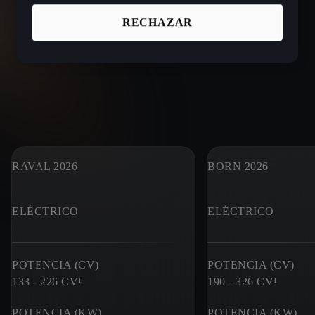
RECHAZAR
RAVAL 2026
BORN 2026
ELÉCTRICO
ELÉCTRICO
POTENCIA (CV)
POTENCIA (CV)
133 - 226
CV¹
190 - 326
CV¹
POTENCIA (KW)
POTENCIA (KW)