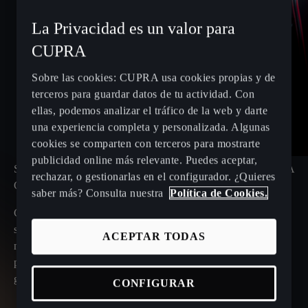
La Privacidad es un valor para
CUPRA
Sobre las cookies: CUPRA usa cookies propias y de
terceros para guardar datos de tu actividad. Con
ellas, podemos analizar el tráfico de la web y darte
una experiencia completa y personalizada. Algunas
cookies se comparten con terceros para mostrarte
publicidad online más relevante. Puedes aceptar,
SOLUCIONES DE MOVILIDAD CORPORATIVA PARA
rechazar, o gestionarlas en el configurador. ¿Quieres
GESTORES DE FLOTAS
saber más? Consulta nuestra
Política de Cookies.
Confía en CUPRA para obtener
soluciones para tu flota
sostenibles y rentables. Nuestros servicios, adaptados a las
ACEPTAR TODAS
necesidades de tu empresa, incluyen opciones
personalizadas para tu flota, herramientas inteligentes para
gestionarla mejor, recambios y accesorios originales.
CONFIGURAR