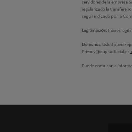
servidores de la empresa S
regularizado la transferen
según indicado por la Com
Legitimación:
Interés legít
Derechos:
Usted puede ejer
Privacy@cupraofficial.es
Puede consultar la informa