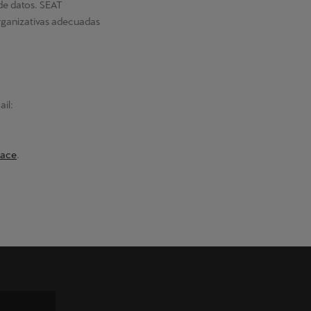
 de datos. SEAT
organizativas adecuadas
ail:
lace
.