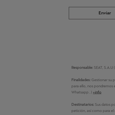
Enviar
Responsable:
SEAT, S.A.U
Finalidades:
Gestionar su p
para ello, nos pondremos e
Whatsapp…)
+info
Destinatarios:
Sus datos po
petición, así como para e