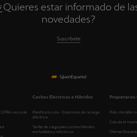
¿Quieres estar informado de la
novedades?
Suscríbete
Spain
Español
Coches Eléctricos e Híbridos
Propietario
s CUPRA cerca de
Planifica tu ruta - Estaciones de recarga
Pide cita taller
eléctrica
Calcula el man
ed
Tarifas de carga para coches híbridos
enchufables y eléctricos
Ofertas Posvent
ck