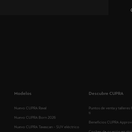
Modelos
Descubre CUPRA
Nuevo CUPRA Raval
Puntos de venta y tallere
ti
Nuevo CUPRA Born 2026
Beneficios CUPRA Approv
Nuevo CUPRA Tavascan - SUV eléctrico
Coches de ocasión en sto