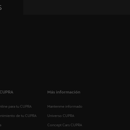
s
s CUPRA
Más información
 online para tu CUPRA
Mantenme informado
tenimiento de tu CUPRA
Universo CUPRA
a
Concept Cars CUPRA