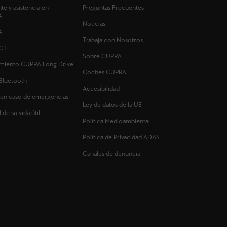
nte y asistencia en
Preguntas Frecuentes
A
Noticias
A
Trabaja con Nosotros
CT
Sobre CUPRA
imiento CUPRA Long Drive
Coches CUPRA
Bluetooth
Accesibilidad
 en caso de emergencias
Ley de datos de la UE
 de su vida útil
Política Medioambiental
Política de Privacidad ADAS
Canales de denuncia