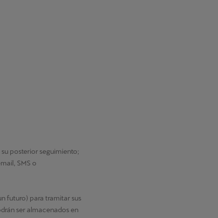
 su posterior seguimiento;
email, SMS o
n futuro) para tramitar sus
podrán ser almacenados en