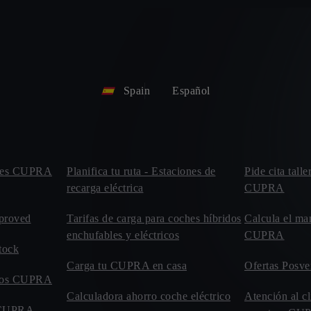
Spain
Español
leres CUPRA
Planifica tu ruta - Estaciones de
Pide cita talle
recarga eléctrica
CUPRA
proved
Tarifas de carga para coches híbridos
Calcula el ma
enchufables y eléctricos
CUPRA
tock
Carga tu CUPRA en casa
Ofertas Posve
evos CUPRA
Calculadora ahorro coche eléctrico
Atención al cl
o CUPRA