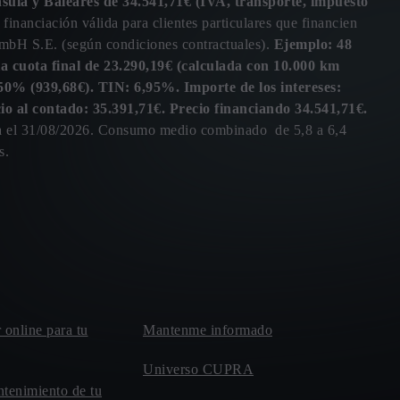
ula y Baleares de 34.541,71€ (IVA, transporte, impuesto
 financiación válida para clientes particulares que financien
mbH S.E. (según condiciones contractuales).
Ejemplo: 48
la cuota final de 23.290,19€ (calculada con 10.000 km
0% (939,68€). TIN: 6,95%. Importe de los intereses:
cio al contado: 35.391,71€. Precio financiando 34.541,71€.
sta el 31/08/2026. Consumo medio combinado de 5,8 a 6,4
s.
r online para tu
Mantenme informado
Universo CUPRA
ntenimiento de tu