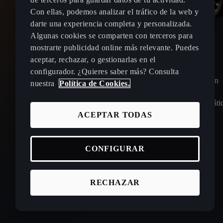
Con ellas, podemos analizar el tráfico de la web y
darte una experiencia completa y personalizada.
Algunas cookies se comparten con terceros para
mostrarte publicidad online más relevante. Puedes
aceptar, rechazar, o gestionarlas en el
configurador. ¿Quieres saber más? Consulta
Potencia máxima:
Transmisión
nuestra
Política de Cookies.
150
CV (110kW)
Automáti
ACEPTAR TODAS
CONFIGURAR
RECHAZAR
mes
1
,71 € | 48 meses | Cuota final en mes 48: 23.290,19 €