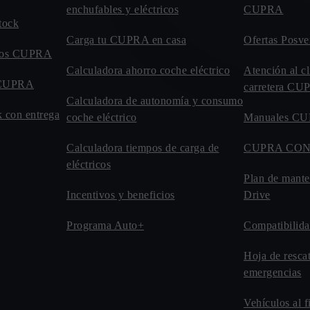
enchufables y eléctricos
CUPRA
tock
Carga tu CUPRA en casa
Ofertas Posve
evos CUPRA
Calculadora ahorro coche eléctrico
Atención al cl
o CUPRA
carretera C
Calculadora de autonomía y consumo
 con entrega
coche eléctrico
Manuales C
Calculadora tiempos de carga de
CUPRA CO
eléctricos
Plan de mant
Incentivos y beneficios
Drive
Programa Auto+
Compatibilida
Hoja de resca
emergencias
Vehículos al f