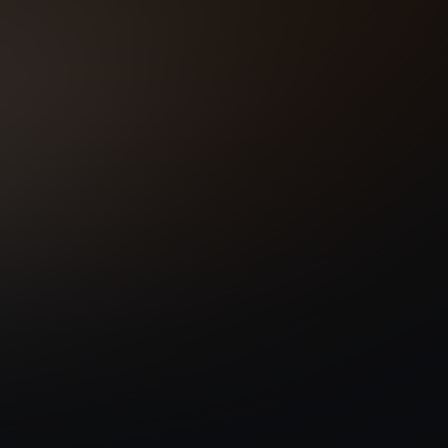
Desde
220
€/
Entrada: 7.693