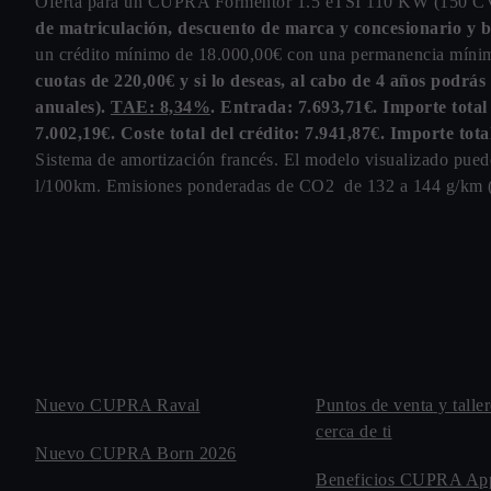
Oferta para un CUPRA Formentor 1.5 eTSI 110 KW (150 
de matriculación, descuento de marca y concesionario y
un crédito mínimo de 18.000,00€ con una permanencia mínim
cuotas de 220,00€ y si lo deseas, al cabo de 4 años podrá
anuales).
TAE: 8,34%
. Entrada: 7.693,71€. Importe tot
7.002,19€. Coste total del crédito: 7.941,87€. Importe tot
Sistema de amortización francés. El modelo visualizado pue
l/100km. Emisiones ponderadas de CO2 de 132 a 144 g/km 
Nuevo CUPRA Raval
Puntos de venta y tal
cerca de ti
Nuevo CUPRA Born 2026
Beneficios CUPRA Ap