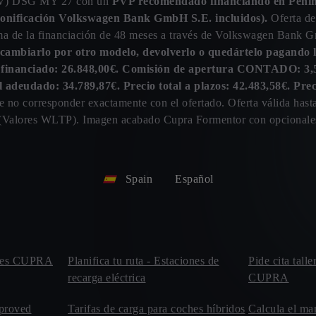
CV) DSG MY 27 con un
PVP recomendado financiando en Peníns
 bonificación Volkswagen Bank GmbH S.E. incluidos).
Oferta de
a de la financiación de 48 meses a través de Volkswagen Bank G
s cambiarlo por otro modelo, devolverlo o quedártelo pagando 
al financiado: 26.848,00€. Comisión de apertura CONTADO: 3,5
al adeudado: 34.789,87€. Precio total a plazos: 42.483,58€. Pre
de no corresponder exactamente con el ofertado. Oferta válida ha
(Valores WLTP). Imagen acabado Cupra Formentor con opcionale
Spain
Español
leres CUPRA
Planifica tu ruta - Estaciones de
Pide cita talle
recarga eléctrica
CUPRA
proved
Tarifas de carga para coches híbridos
Calcula el ma