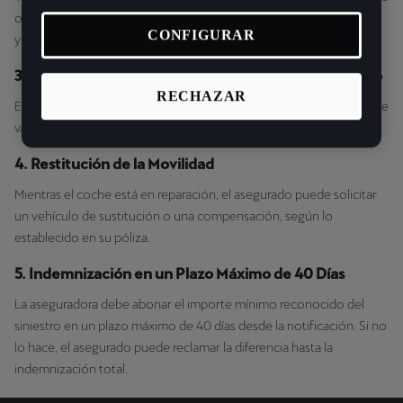
o de calidad equivalente, garantizando la seguridad, el rendimiento
CONFIGURAR
y el valor del coche.
3. Valor de Reparación o Reposición sea el de Mercado
RECHAZAR
En caso de siniestro total o reparación costosa, la aseguradora debe
valorar el vehículo según su valor real de mercado, no uno inferior.
4. Restitución de la Movilidad
Mientras el coche está en reparación, el asegurado puede solicitar
un vehículo de sustitución o una compensación, según lo
establecido en su póliza.
5. Indemnización en un Plazo Máximo de 40 Días
La aseguradora debe abonar el importe mínimo reconocido del
siniestro en un plazo máximo de 40 días desde la notificación. Si no
lo hace, el asegurado puede reclamar la diferencia hasta la
indemnización total.