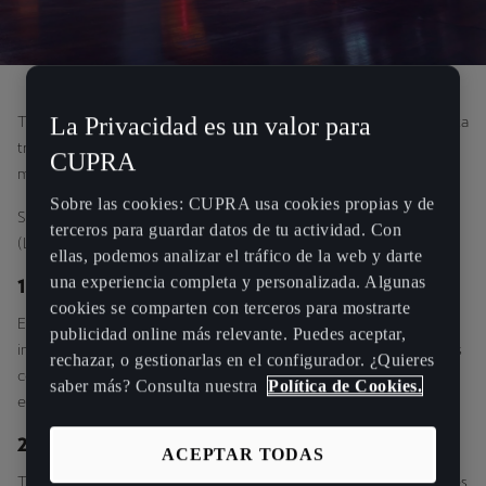
La Privacidad es un valor para
Tu CUPRA te enciende la adrenalina y su seguro te ofrece completa
tranquilidad. Te explicamos qué derechos tienes si en algún
CUPRA
momento necesitas utilizarlo.
Sobre las cookies: CUPRA usa cookies propias y de
Según el Artículo 18 de la Ley 50/1980 de Contrato de Seguro
terceros para guardar datos de tu actividad. Con
(LCSE), el asegurado tiene los siguientes derechos:
ellas, podemos analizar el tráfico de la web y darte
una experiencia completa y personalizada. Algunas
1. Libre Elección de Taller
cookies se comparten con terceros para mostrarte
El asegurado puede llevar su vehículo al taller que prefiera,
publicidad online más relevante. Puedes aceptar,
incluyendo talleres oficiales de la marca. Si su póliza incluye talleres
rechazar, o gestionarlas en el configurador. ¿Quieres
concertados, puede optar por recibir una indemnización
saber más? Consulta nuestra
Política de Cookies.
equivalente.
2. Reparación con Recambio Original
ACEPTAR TODAS
Tiene derecho a que su vehículo sea reparado con piezas originales