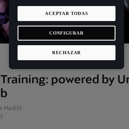
ACEPTAR TODAS
CONFIGURAR
RECHAZAR
 Training: powered by U
ub
e Madrid
07