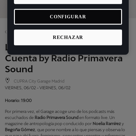
CONFIGURAR
Volver
RECHAZAR
Live Podcast: Amiga Date
Cuenta by Radio Primavera
Sound
CUPRA City Garage Madrid
VIERNES, 06/02 - VIERNES, 06/02
Horario: 19:00
Por primera vez, el Garage acoge uno de los podcasts más
escuchados de
Radio Primavera Sound
en formato live. Un
magazine de antropología pop conducido por
Noelia Ramírez
y
Begoña Gómez
, que pone nombre a lo que piensas y observa lo
que pasa ahí fuera, feminismo, conceptos urgentes y referencias