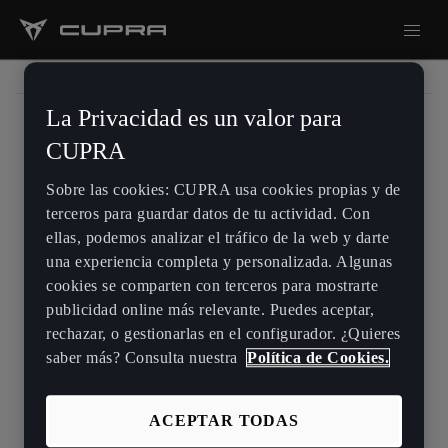
La Privacidad es un valor para
CUPRA
Sobre Nosotros
Sobre las cookies: CUPRA usa cookies propias y de
terceros para guardar datos de tu actividad. Con
Contacto
ellas, podemos analizar el tráfico de la web y darte
Integridad y Compliance
una experiencia completa y personalizada. Algunas
Política de Privacidad
cookies se comparten con terceros para mostrarte
publicidad online más relevante. Puedes aceptar,
Política de Cookies
rechazar, o gestionarlas en el configurador. ¿Quieres
Nota Legal
saber más? Consulta nuestra
Política de Cookies.
SEAT CUPRA, S.A.U. 2026 ®
ACEPTAR TODAS