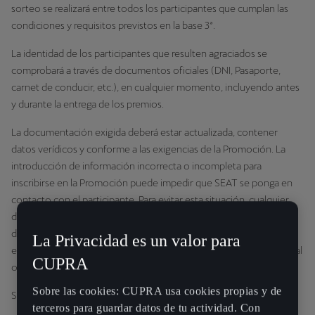
sorteo se realizará entre todos los participantes que cumplan las
condiciones y requisitos previstos en la base 3ª.
La identidad de los participantes que resulten agraciados se
comprobará a través de documentos oficiales (DNI, Pasaporte,
carnet de conducir, etc.), en cualquier momento, incluyendo antes
y durante la entrega de los premios.
La documentación exigida deberá estar actualizada, contener
datos verídicos y conforme a las exigencias de la Promoción. La
introducción de información incorrecta o incompleta para
inscribirse en la Promoción puede impedir que SEAT se ponga en
contacto con el participante. Para evitar esta situación, cualquier
dato personal y otra información que proporcione el participante
deberá ser preciso y estar actualizado. Se entenderá que SEAT
La Privacidad es un valor para
estará autorizado a tratar dichos datos conforme a los términos y al
CUPRA
objeto descritos en el presente documento
Sobre las cookies: CUPRA usa cookies propias y de
SEAT, a su exclusivo criterio, podrá ampliar el Periodo de Duración.
terceros para guardar datos de tu actividad. Con