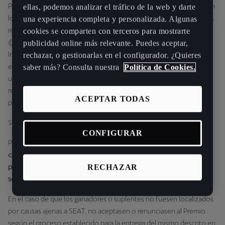
Para seleccionar al ganador, SEAT creará un fichero informático con
ellas, podemos analizar el tráfico de la web y darte
los datos de todos los participantes que, cumpliendo los requisitos
una experiencia completa y personalizada. Algunas
requeridos en las presentes bases legales, sigan a
cookies se comparten con terceros para mostrarte
@cupragarage_madrid en Instagram, mencionen a otro usuario de
publicidad online más relevante. Puedes aceptar,
Instagram en la publicación del sorteo y compartan la publicación
rechazar, o gestionarlas en el configurador. ¿Quieres
en stories. En dicho formulario aparecerán numeradas, a razón de
saber más? Consulta nuestra
Política de Cookies.
una por línea y por orden cronológico, todas las inscripciones
recibidas correctamente a través del formulario habilitado para la
ACEPTAR TODAS
presente Promoción.
Se elegirán aleatoriamente
1 ganador
entre todos los participantes.
CONFIGURAR
Para cada ganador se asignarán
dos números de reserva
consecutivos
. Si el ganador no acepta el premio, este pasará al
primer suplente
. Si el primer suplente tampoco lo acepta, pasará al
RECHAZAR
segundo suplente
. Solo habrá
dos suplentes como máximo
.
En el caso de que los ganadores o suplentes no fuesen localizados
por causas ajenas a SEAT, no aceptasen o renunciasen al Premio
según el proceso establecido para la entrega del mismo descrito en