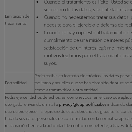
Cuando el tratamiento es ilícito, Usted se 
supresión de tus datos, y solicite la limita
Limitación del
Cuando no necesitemos tratar sus datos, 
tratamiento
necesite para el ejercicio o defensa de re
Cuando se haya opuesto al tratamiento de 
cumplimiento de una misión de interés públ
satisfacción de un interés legítimo, mientras
motivos legítimos para el tratamiento prev
suyos.
Podrá recibir, en formato electrónico, los datos pers
Portabilidad
facilitado y aquellos que se han obtenido de su relació
como a transmitirlos a otra entidad.
Podrá ejercer dichos derechos, así como revocar en el caso que apliq
otorgado, enviando un mail a
privacy@cupraofficial.es
indicando cla
que quiere ejercer. El ejercicio de estos derechos es gratuito. Si con
tratado sus datos personales de conformidad con la normativa aplicab
reclamación frente a la autoridad de control competente, a través de 