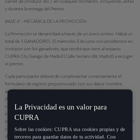
carnet de conducir, etc.), en cualquier momento, incluyendo, antes
y durante la entrega del Premio.
BASE 4ª.- MECÁNICA DE LA PROMOCIÓN
La Promoción se desarrollará a través de un único sorteo. Habrá un
total de 3 GANADORES. El miércoles 3 de junio nos pondremos en
contacto con los ganadores, que tendrá que venir al espacio
CUPRA City Garage de Madrid (Calle Serrano 88, Madrid) a recoger
el premio.
Cada participante deberá de cumplimentar correctamente el
formulario de registro proporcionado con sus datos (nombre,
apellido, número de teléfono y correo electrónico). La
documentación exigida deberá estar actualizada, contener datos
La Privacidad es un valor para
verídicos y conforme a las exigencias de la Promoción. La
introducción de información incorrecta o incompleta para
CUPRA
inscribirse en la Promoción puede impedir que CUPRA se ponga en
contacto con el participante. Para evitar esta situación, cualquier
Sobre las cookies: CUPRA usa cookies propias y de
dato personal y otra información que proporcione el participante
terceros para guardar datos de tu actividad. Con