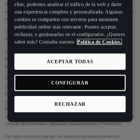
deberá ser preciso y estar actualizado. Se entenderá que CUPRA
ellas, podemos analizar el tráfico de la web y darte
estará autorizada a tratar dichos datos conforme a los términos y al
una experiencia completa y personalizada. Algunas
objeto descritos en el presente documento.
cookies se comparten con terceros para mostrarte
publicidad online más relevante. Puedes aceptar,
CUPRA, a su exclusivo criterio, podrá ampliar el Periodo de
rechazar, o gestionarlas en el configurador. ¿Quieres
Vigencia.
saber más? Consulta nuestra
Política de Cookies.
Cada participante, además, deberá aceptar las presentes bases
legales y cumplir con las condiciones de participación descritas en
ACEPTAR TODAS
las mismas.
Para seleccionar al ganador, CUPRA creará un fichero informático
CONFIGURAR
con los datos de todos los participantes del día que, cumpliendo
los requisitos requeridos en las presentes bases legales, hayan
cumplimentado en su totalidad el formulario online. En dicho
RECHAZAR
formulario aparecerán numeradas, a razón de una por línea y por
orden cronológico, todas las inscripciones recibidas correctamente
a través del formulario habilitado para la presente Promoción.
De todos los participantes, se seleccionará aleatoriamente 1